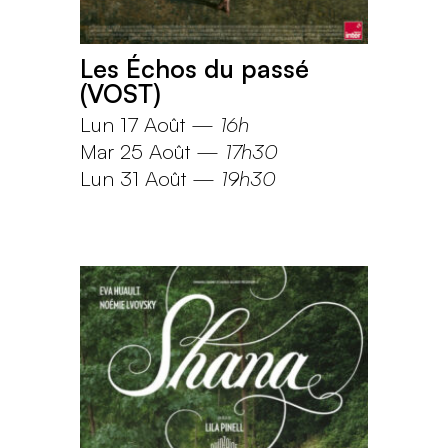
Les Échos du passé
(VOST)
Lun 17 Août
—
16h
Mar 25 Août
—
17h30
Lun 31 Août
—
19h30