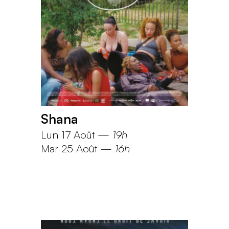
Shana
Lun 17 Août
—
19h
Mar 25 Août
—
16h