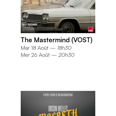
The Mastermind (VOST)
Mar 18 Août
—
18h30
Mer 26 Août
—
20h30