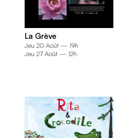
La Grève
Jeu 20 Août
—
19h
Jeu 27 Août
—
12h