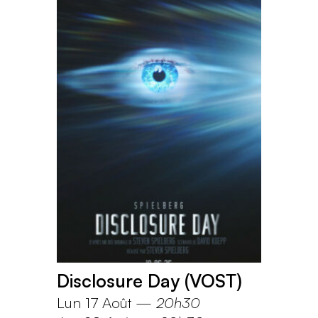
Disclosure Day (VOST)
Lun 17 Août
—
20h30