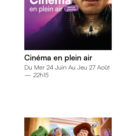
Cinéma en plein air
Du Mer 24 Juin Au Jeu 27 Août
—
22h15