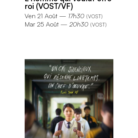
roi (VOST/VF)
Ven 21 Août
—
17h30
(
VOST
)
Mar 25 Août
—
20h30
(
VOST
)