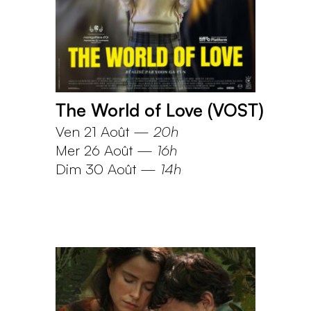
The World of Love (VOST)
Ven 21 Août
—
20h
Mer 26 Août
—
16h
Dim 30 Août
—
14h