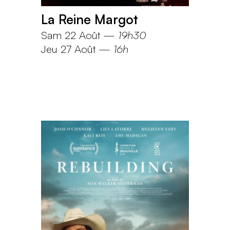
La Reine Margot
Sam 22 Août
—
19h30
Jeu 27 Août
—
16h